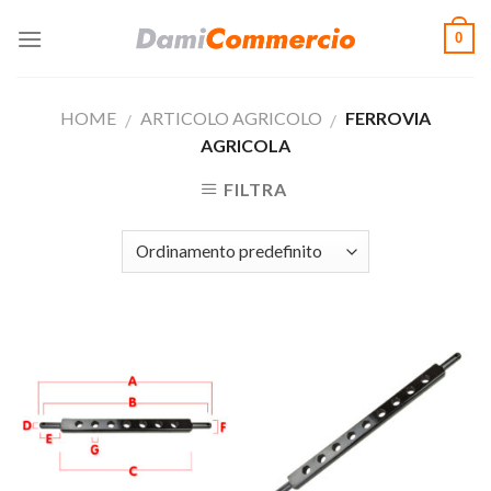
Skip
0
to
content
HOME
ARTICOLO AGRICOLO
FERROVIA
/
/
AGRICOLA
FILTRA