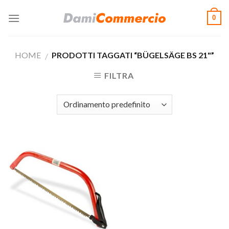
Skip
0
to
content
HOME
PRODOTTI TAGGATI “BÜGELSÄGE BS 21"”
/
FILTRA