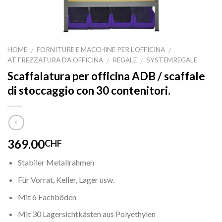
HOME
FORNITURE E MACCHINE PER L'OFFICINA
/
/
ATTREZZATURA DA OFFICINA
REGALE
SYSTEMREGALE
/
/
Scaffalatura per officina ADB / scaffale
di stoccaggio con 30 contenitori.
369.00
CHF
Stabiler Metallrahmen
Für Vorrat, Keller, Lager usw.
Mit 6 Fachböden
Mit 30 Lagersichtkästen aus Polyethylen