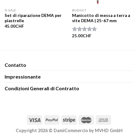
% SALE
BUDGET
Set di riparazione DEMA per
Manicotto di messa a terra a
piastrelle
vite DEMA | 25-67 mm
45.00
CHF
25.00
CHF
Valutato
5.00
su 5
Contatto​
Impressionante
Condizioni Generali di Contratto
Copyright 2026 ©
DamiCommercio by MVHD GmbH