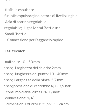
fusibile espulsore
fusibile espulsore;Indicatore di livello unghie
Aria di scarico regolabile
regolabile; Light Metal Bottle use
Small ¨bottle
Connessione per l’aggancio rapido
Dati tecnici:
nail nails: 10 – 50 mm
nbsp; Larghezza del chiodo: 2 mm
nbsp; lunghezza del punto: 13 – 40 mm
nbsp; Larghezza della pinza: 5,7 mm
nbsp; pressione di esercizio: 4,8 – 7,5 bar
consumo d aria: circa 0,16 L/shot
connessione: 1/4″
dimensioni LxLxPxH: 23,5×5,5×24 cm