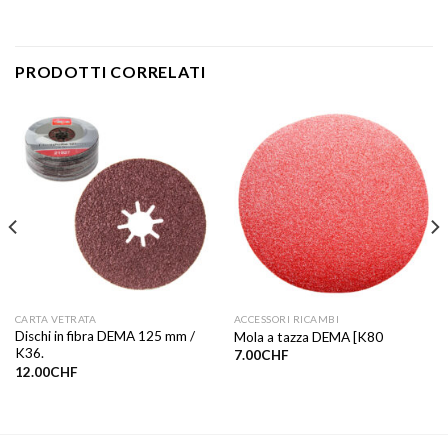
PRODOTTI CORRELATI
CARTA VETRATA
ACCESSORI RICAMBI
Dischi in fibra DEMA 125 mm /
Mola a tazza DEMA [K80
K36.
7.00
CHF
12.00
CHF