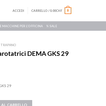
0
ACCEDI
CARRELLO /
0.00
CHF
E MACCHINE PER L’OFFICINA
% SALE
TRAPANO
 carotatrici DEMA GKS 29
 GKS 29
 AL CARRELLO