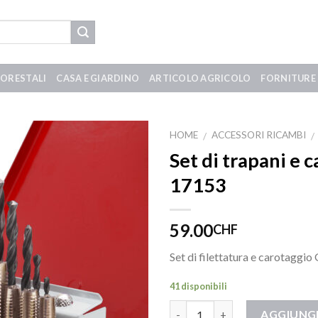
FORESTALI
CASA E GIARDINO
ARTICOLO AGRICOLO
FORNITURE 
HOME
ACCESSORI RICAMBI
/
/
Set di trapani e
17153
59.00
CHF
Set di filettatura e carotaggio
41 disponibili
Quantità
AGGIUNGI