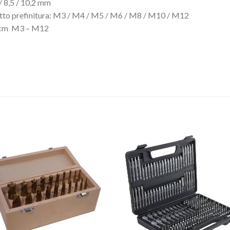
8 / 8,5 / 10,2 mm
etto prefinitura: M3 / M4 / M5 / M6 / M8 / M10 / M12
2 cm M3 – M12