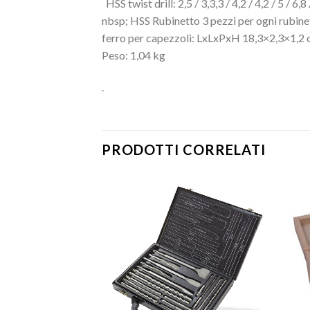
HSS twist drill: 2,5 / 3,3,3 / 4,2 / 4,2 / 5 / 6,
nbsp; HSS Rubinetto 3 pezzi per ogni rubin
ferro per capezzoli: LxLxPxH 18,3×2,3×1,
Peso: 1,04 kg
.
PRODOTTI CORRELATI