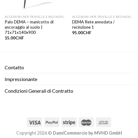
ACCESSORI PER TRIVELLE E RECINZIONI
ACCESSORI PER TRIVELLE E RECINZIONI
Palo DEMA – manicotto di
DEMA Rete annodata /
ancoraggio al suolo |
recinzione 1
71x71x140x900
95.00
CHF
15.00
CHF
Contatto​
Impressionante
Condizioni Generali di Contratto
Copyright 2026 ©
DamiCommercio by MVHD GmbH