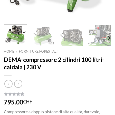
HOME
FORNITURE FORESTALI
/
DEMA-compressore 2 cilindri 100 litri-
caldaia | 230 V
Valutato
6
795.00
CHF
4.83
su 5
su base di
Compressore a doppio pistone di alta qualità, durevole,
recensioni