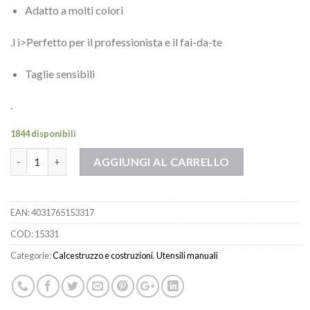
Adatto a molti colori
.l i>Perfetto per il professionista e il fai-da-te
Taglie sensibili
.
1844 disponibili
Quantità
AGGIUNGI AL CARRELLO
EAN:
4031765153317
COD:
15331
Categorie:
Calcestruzzo e costruzioni
,
Utensili manuali