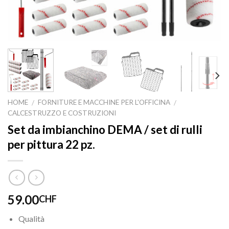
HOME
FORNITURE E MACCHINE PER L'OFFICINA
/
/
CALCESTRUZZO E COSTRUZIONI
Set da imbianchino DEMA / set di rulli
per pittura 22 pz.
59.00
CHF
Qualità