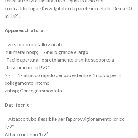
senza attrezzi e facilità d’uso – questo è ciò che
contraddistingue l’avvolgitubo da parete in metallo Dema 50
m 1/2″.
Apparecchiatura:
versione in metallo zincato
full metal;nbsp; Anello grande e largo
Facile apertura.- e srotolamento tramite supporto a
strisciamento in PVC
>> 1x attacco rapido per uso esterno e 1 nipplo per il
collegamento interno
>nbsp; Consegna smontata
Dati tecnici:
Attacco tubo flessibile per l’approvvigionamento idrico
1/2″
Attacco interno 1/2″