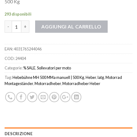
500 Kg
293 disponibili
Quantità
AGGIUNGI AL CARRELLO
EAN:
4031765244046
COD:
24404
Categorie:
% SALE
,
Sollevatori per moto
Tag:
Hebebühne MH 500 MMa manuell | 500 Kg
,
Heber
,
latg
,
Motorrad
Montageständer
,
Motorradheber
,
Motorradheber Heber
DESCRIZIONE