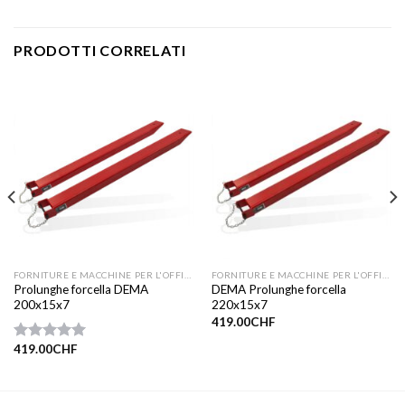
PRODOTTI CORRELATI
FORNITURE E MACCHINE PER L'OFFICINA
FORNITURE E MACCHINE PER L'OFFICINA
Prolunghe forcella DEMA
DEMA Prolunghe forcella
200x15x7
220x15x7
419.00
CHF
419.00
CHF
Valutato
5.00
su 5