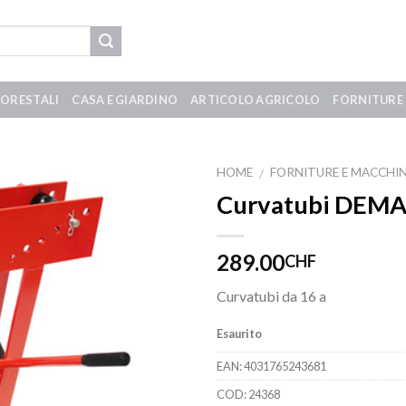
FORESTALI
CASA E GIARDINO
ARTICOLO AGRICOLO
FORNITURE 
HOME
FORNITURE E MACCHINE
/
Curvatubi DEMA 
289.00
CHF
Curvatubi da 16 a
Esaurito
EAN:
4031765243681
COD:
24368