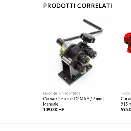
PRODOTTI CORRELATI
CE
MACCHINA PIEGATRICE
MACCH
Curvatrice a rulli DEMA 5 / 7 mm |
Curva
chine W1
Manuale
915 
109.00
CHF
595.