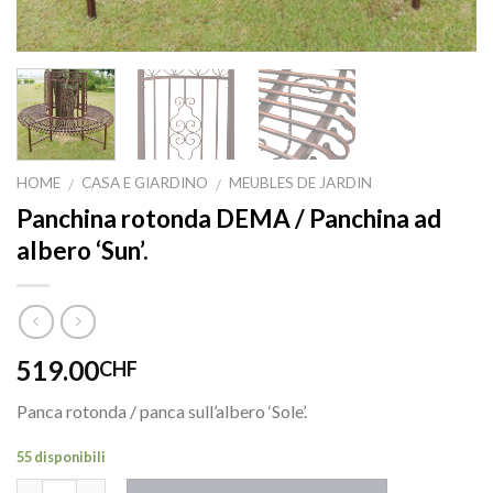
HOME
CASA E GIARDINO
MEUBLES DE JARDIN
/
/
Panchina rotonda DEMA / Panchina ad
albero ‘Sun’.
519.00
CHF
Panca rotonda / panca sull’albero ‘Sole’.
55 disponibili
Quantità