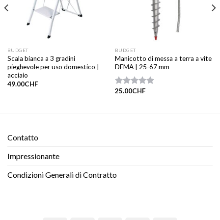
BUDGET
BUDGET
Scala bianca a 3 gradini
Manicotto di messa a terra a vite
pieghevole per uso domestico |
DEMA | 25-67 mm
acciaio
49.00
CHF
25.00
CHF
Valutato
5.00
su 5
Contatto​
Impressionante
Condizioni Generali di Contratto