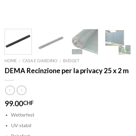
HOME
CASA E GIARDINO
BUDGET
/
/
DEMA Recinzione per la privacy 25 x 2 m
99.00
CHF
Wetterfest
UV-stabil
Reissfest