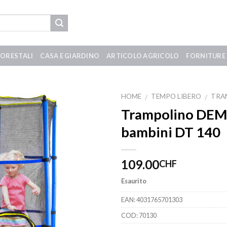
FORESTALI
CASA E GIARDINO
ARTICOLO AGRICOLO
FORNITURE 
HOME
TEMPO LIBERO
TRA
/
/
Trampolino DEMA
bambini DT 140
109.00
CHF
Esaurito
EAN:
4031765701303
COD:
70130