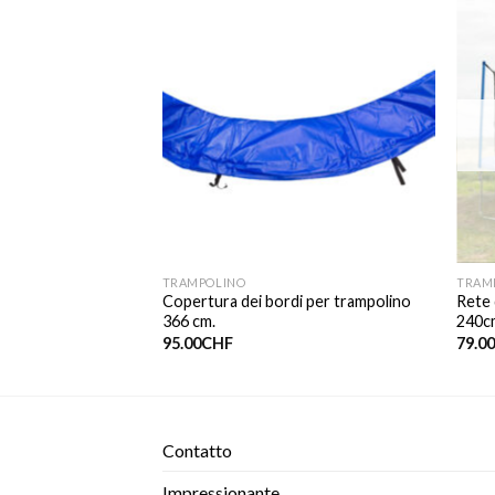
URITO
TRAMPOLINO
TRAM
evole DEMA 122cm
Copertura dei bordi per trampolino
Rete 
366 cm.
240c
95.00
CHF
79.0
Contatto​
Impressionante