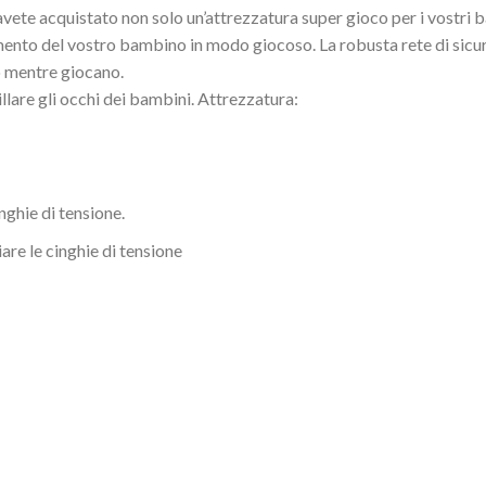
vete acquistato non solo un’attrezzatura super gioco per i vostri b
mento del vostro bambino in modo giocoso. La robusta rete di sicur
no mentre giocano.
illare gli occhi dei bambini. Attrezzatura:
nghie di tensione.
are le cinghie di tensione