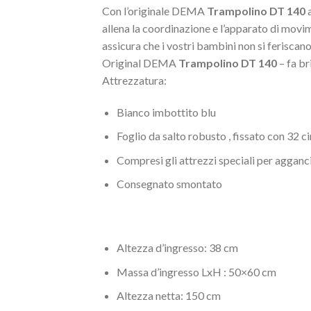
Con l’originale DEMA
Trampolino DT 140
a
allena la coordinazione e l’apparato di movi
assicura che i vostri bambini non si ferisca
Original DEMA
Trampolino DT 140
– fa br
Attrezzatura:
Bianco imbottito blu
Foglio da salto robusto , fissato con 32 ci
Compresi gli attrezzi speciali per agganci
Consegnato smontato
Altezza d’ingresso: 38 cm
Massa d’ingresso LxH : 50×60 cm
Altezza netta: 150 cm