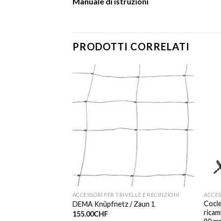
Manuale di istruzioni
PRODOTTI CORRELATI
ACCESSORI PER TRIVELLE E RECINZIONI
ACCES
DEMA / recinzione
Cocle
DEMA Knüpfnetz / Zaun 1
x1m arancione
ricam
155.00
CHF