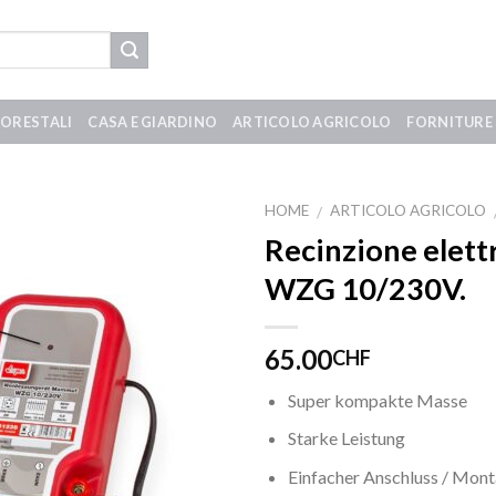
FORESTALI
CASA E GIARDINO
ARTICOLO AGRICOLO
FORNITURE 
HOME
ARTICOLO AGRICOLO
/
Recinzione ele
WZG 10/230V.
65.00
CHF
Super kompakte Masse
Starke Leistung
Einfacher Anschluss / Mon