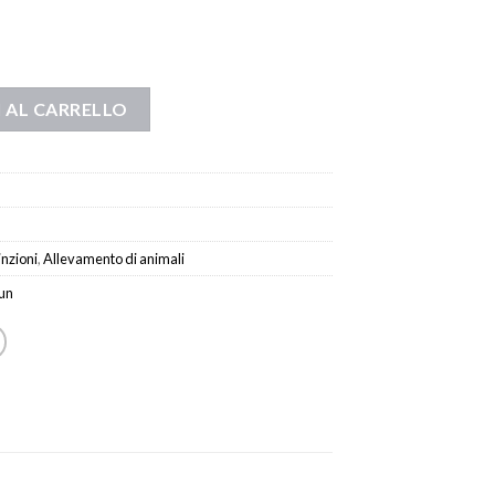
 AL CARRELLO
inzioni
,
Allevamento di animali
un