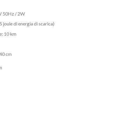
0V 50Hz / 2W
5 joule di energia di scarica)
e: 10 km
140 cm
m