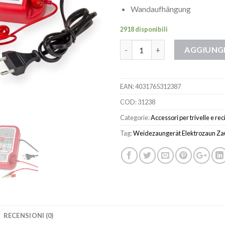
Wandaufhängung
2918 disponibili
Quantità
AGGIUNGI
EAN:
4031765312387
COD:
31238
Categorie:
Accessori per trivelle e rec
Tag:
Weidezaungerät Elektrozaun Za
RECENSIONI (0)