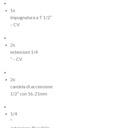
1x
impugnatura a T 1/2″
– CV
2x
estensioni 1/4
” – CV
2x
candela di accensione
1/2″ con 16, 21mm
1/4
”
estensione flessibile