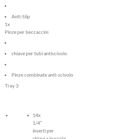
Anti-Slip
1x
Pinze per beccaccini
chiave per tubi antiscivolo
Pinze combinate anti-scivolo
Tray 3
14x
1/4″
inserti per
chiavi a bussola