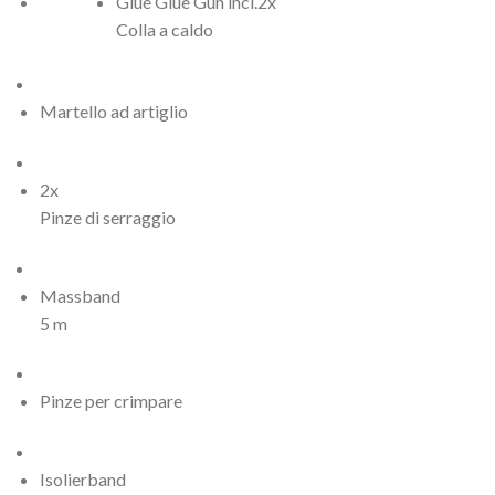
Glue Glue Gun incl.2x
Colla a caldo
Martello ad artiglio
2x
Pinze di serraggio
Massband
5 m
Pinze per crimpare
Isolierband