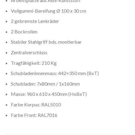
Arbeitsplatte aus ABS-Kunststoff
Vollgummi-Bereifung Ø 100 x 30 cm
2 gebremste Lenkräder
2 Bockrollen
Stabiler Stahlgriff bds. montierbar
Zentralverschluss
Tragfähigkeit: 210 Kg
Schubladeninnenmass: 442×350 mm (BxT)
Schubladen: 7x80mm / 1x160mm
Masse: 960 x 610 x 450mm (HxBxT)
Farbe Korpus: RAL5010
Farbe Front: RAL7016