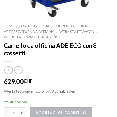
HOME
FORNITURE E MACCHINE PER L'OFFICINA
/
/
ATTREZZATURA DA OFFICINA
WERKSTATTWAGEN
/
/
WERKSTATTWAGEN UNBESTÜCKT
Carrello da officina ADB ECO con 8
cassetti.
629.00
CHF
Werkstattwagen ECO mit 8 Schubladen
999 disponibili
Quantità
AGGIUNGI AL CARRELLO