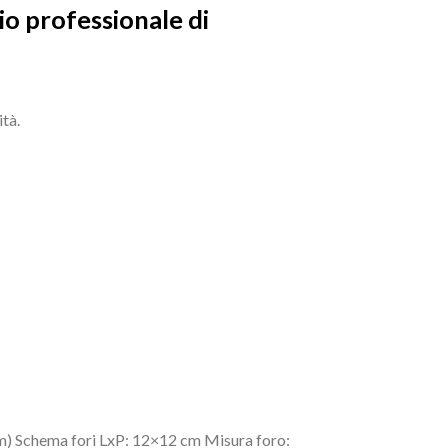
io professionale di
ità.
) Schema fori LxP: 12×12 cm Misura foro: