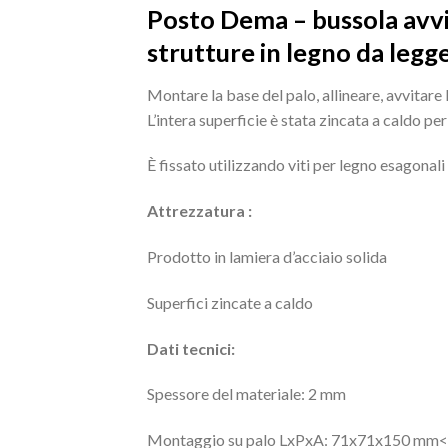
Posto Dema – bussola avvit
strutture in legno da legg
Montare la base del palo, allineare, avvitare 
L’intera superficie è stata zincata a caldo pe
È fissato utilizzando viti per legno esagonal
Attrezzatura :
Prodotto in lamiera d’acciaio solida
Superfici zincate a caldo
Dati tecnici:
Spessore del materiale: 2 mm
Montaggio su palo LxPxA: 71x71x150 mm< Ad