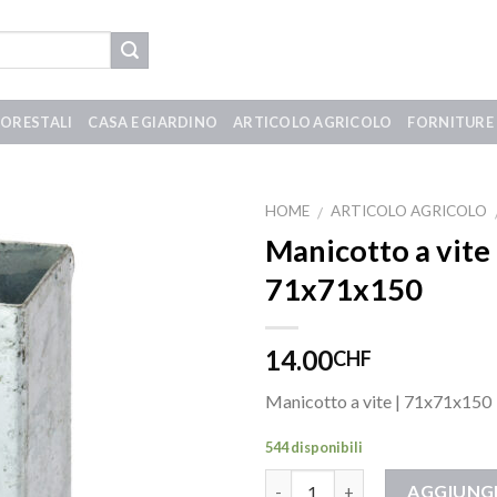
FORESTALI
CASA E GIARDINO
ARTICOLO AGRICOLO
FORNITURE 
HOME
ARTICOLO AGRICOLO
/
Manicotto a vite
71x71x150
14.00
CHF
Manicotto a vite | 71x71x150
544 disponibili
Quantità
AGGIUNGI