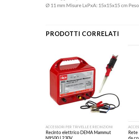
Ø 11 mm Misure LxPxA: 15x15x15 cm Peso:
PRODOTTI CORRELATI
LLE E RECINZIONI
ACCESSORI PER TRIVELLE E RECINZIONI
ACCES
vite post
Recinto elettrico DEMA Mammut
Rete 
N9500 | 230V
da co