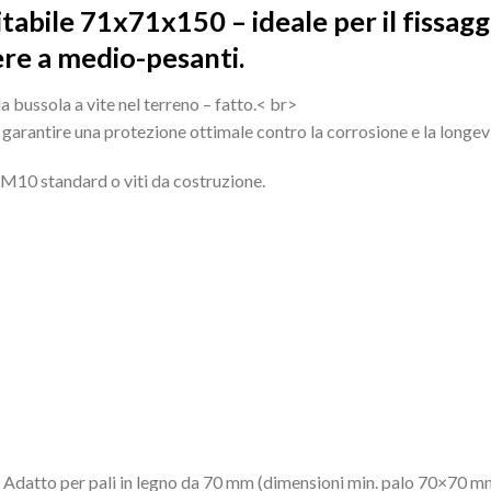
abile 71x71x150 – ideale per il fissagg
ere a medio-pesanti.
la bussola a vite nel terreno – fatto.< br>
r garantire una protezione ottimale contro la corrosione e la longev
i M10 standard o viti da costruzione.
atto per pali in legno da 70 mm (dimensioni min. palo 70×70 mm