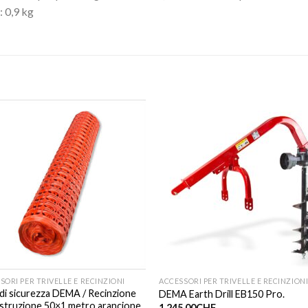
 0,9 kg
SORI PER TRIVELLE E RECINZIONI
ACCESSORI PER TRIVELLE E RECINZION
di sicurezza DEMA / Recinzione
DEMA Earth Drill EB150 Pro.
struzione 50×1 metro arancione
1,245.00
CHF