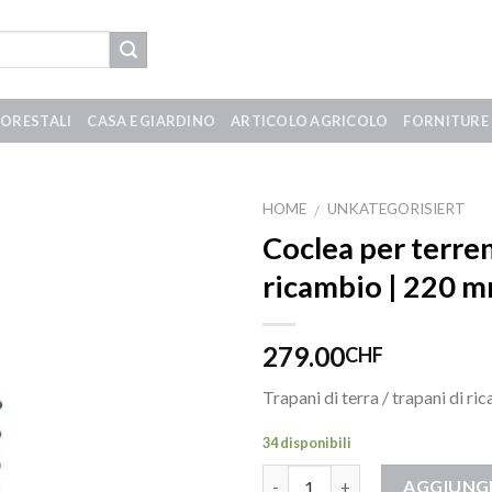
FORESTALI
CASA E GIARDINO
ARTICOLO AGRICOLO
FORNITURE 
HOME
UNKATEGORISIERT
/
Coclea per terre
ricambio | 220 
279.00
CHF
Trapani di terra / trapani di r
34 disponibili
Quantità
AGGIUNGI