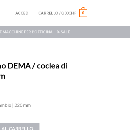
0
ACCEDI
CARRELLO /
0.00
CHF
E MACCHINE PER L’OFFICINA
% SALE
no DEMA / coclea di
mm
icambio | 220 mm
 AL CARRELLO