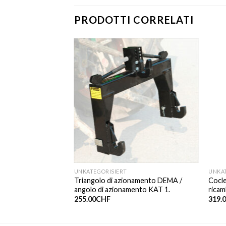
PRODOTTI CORRELATI
UNKATEGORISIERT
UNKA
o DEMA /
Triangolo di azionamento DEMA /
Cocle
sa di forza | 300 mm.
angolo di azionamento KAT 1.
ricam
255.00
CHF
319.