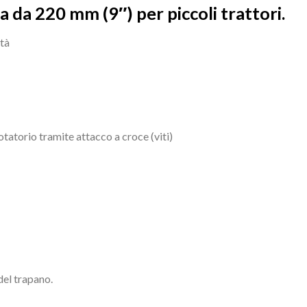
a da 220 mm (9″) per piccoli trattori.
ità
atorio tramite attacco a croce (viti)
del trapano.